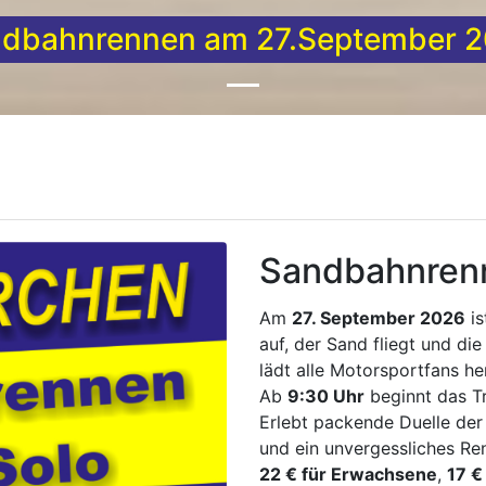
training für Jedermann am 28.Mä
Sandbahnren
Am
27. September 2026
is
auf, der Sand fliegt und di
lädt alle Motorsportfans h
Ab
9:30 Uhr
beginnt das Tr
Erlebt packende Duelle der
und ein unvergessliches Re
22 € für Erwachsene
,
17 €